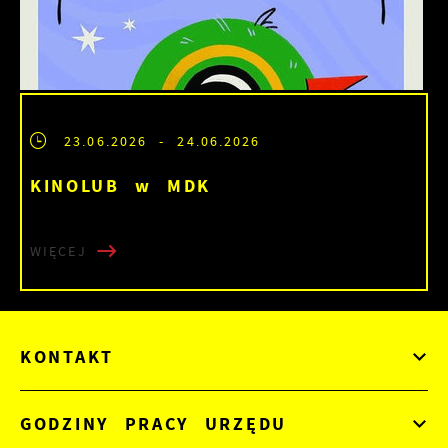
23.06.2026
- 24.06.2026
KINOLUB w MDK
WIĘCEJ
KONTAKT
GODZINY PRACY URZĘDU