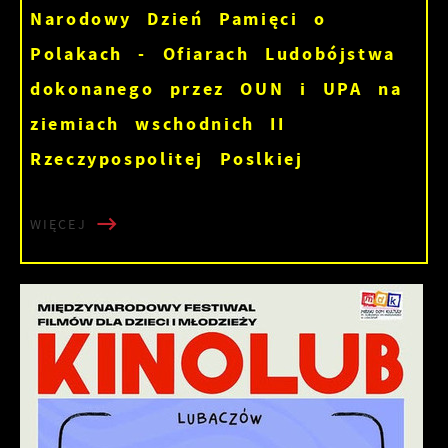
Narodowy Dzień Pamięci o
Polakach - Ofiarach Ludobójstwa
dokonanego przez OUN i UPA na
ziemiach wschodnich II
Rzeczypospolitej Poslkiej
WIĘCEJ