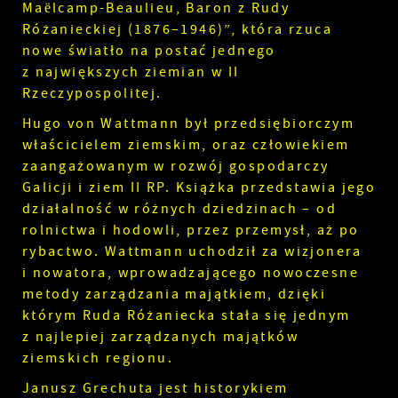
Maëlcamp-Beaulieu, Baron z Rudy
Różanieckiej (1876–1946)”, która rzuca
nowe światło na postać jednego
z największych ziemian w II
Rzeczypospolitej.
Hugo von Wattmann był przedsiębiorczym
właścicielem ziemskim, oraz człowiekiem
zaangażowanym w rozwój gospodarczy
Galicji i ziem II RP. Książka przedstawia jego
działalność w różnych dziedzinach – od
rolnictwa i hodowli, przez przemysł, aż po
rybactwo. Wattmann uchodził za wizjonera
i nowatora, wprowadzającego nowoczesne
metody zarządzania majątkiem, dzięki
którym Ruda Różaniecka stała się jednym
z najlepiej zarządzanych majątków
ziemskich regionu.
Janusz Grechuta jest historykiem