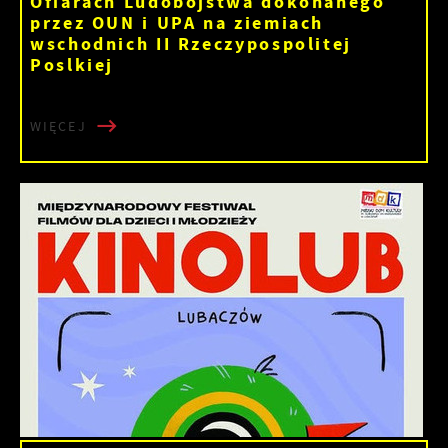
Ofiarach Ludobójstwa dokonanego
przez OUN i UPA na ziemiach
wschodnich II Rzeczypospolitej
Poslkiej
WIĘCEJ