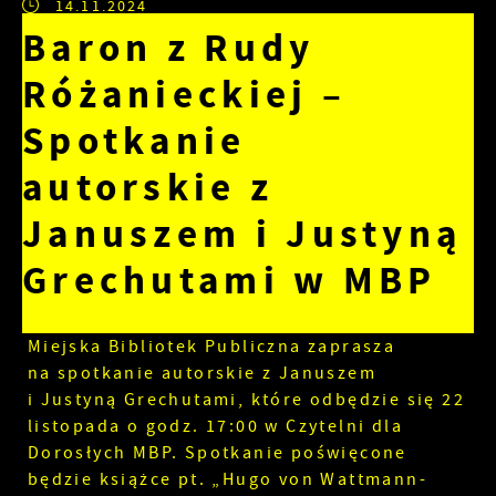
14.11.2024
Baron z Rudy
Różanieckiej –
Spotkanie
autorskie z
Januszem i Justyną
Grechutami w MBP
Miejska Bibliotek Publiczna zaprasza
na spotkanie autorskie z Januszem
i Justyną Grechutami, które odbędzie się 22
listopada o godz. 17:00 w Czytelni dla
Dorosłych MBP. Spotkanie poświęcone
będzie książce pt. „Hugo von Wattmann-