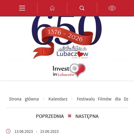
Przejdź do menu.
Przejdź do wyszukiwarki.
Przejdź do treści.
Przejdź do ustawień wielkości czcionki.
Włącz wersję kontrastową strony.
PL
EN
DE
Strona główna
Kalendarz
Festiwalu Filmów dla Dziec
POPRZEDNIA
NASTĘPNA
13.06.2023
- 15.06.2023