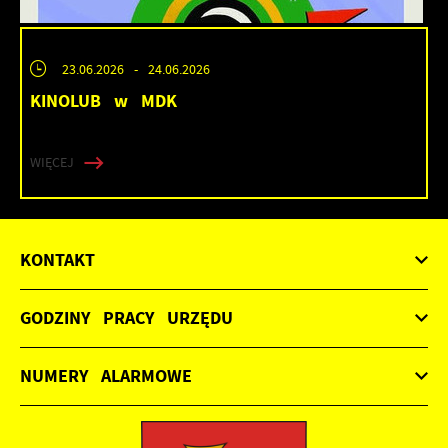
23.06.2026
- 24.06.2026
KINOLUB w MDK
WIĘCEJ
KONTAKT
GODZINY PRACY URZĘDU
NUMERY ALARMOWE