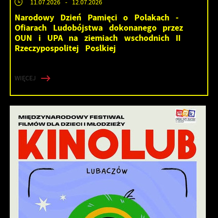
11.07.2026
- 12.07.2026
Narodowy Dzień Pamięci o Polakach -
Ofiarach Ludobójstwa dokonanego przez
OUN i UPA na ziemiach wschodnich II
Rzeczypospolitej Poslkiej
WIĘCEJ