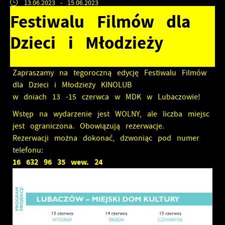
13.06.2023
- 15.06.2023
Festiwalu Filmów dla
Dzieci i Młodzieży
Zapraszamy na tegoroczną edycję Festiwalu Filmów
dla Dzieci i Młodzieży KINOLUB
w dniach 13 -15 czerwca w MDK w Lubaczowie!
Wstęp na wydarzenie jest WOLNY, ale liczba miejsc
jest ograniczona. Obowiązują rezerwacje.
Rezerwacji można dokonać, dzwoniąc pod numer
telefonu:
16 632 96 35 wew. 24