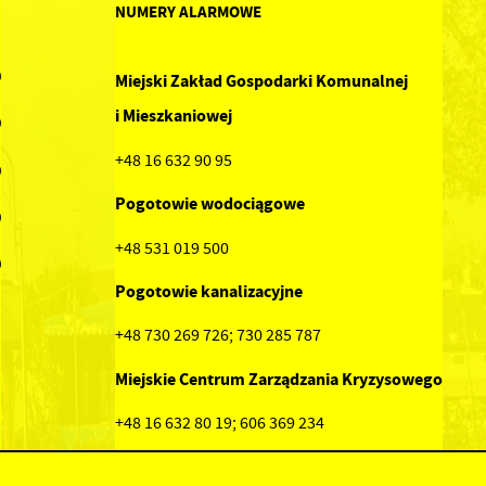
NUMERY ALARMOWE
0
Miejski Zakład Gospodarki Komunalnej
i Mieszkaniowej
0
+48 16 632 90 95
0
Pogotowie wodociągowe
0
+48 531 019 500
0
Pogotowie kanalizacyjne
+48 730 269 726; 730 285 787
Miejskie Centrum Zarządzania Kryzysowego
+48 16 632 80 19; 606 369 234