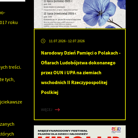
wo-
2017 roku
11.07.2026
- 12.07.2026
Narodowy Dzień Pamięci o Polakach -
Ofiarach Ludobójstwa dokonanego
ch treści.
przez OUN i UPA na ziemiach
e tych,
wschodnich II Rzeczypospolitej
Poslkiej
jciekawsze
WIĘCEJ
rzanych
których