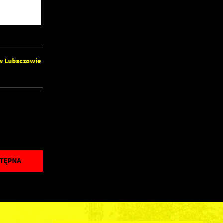
 w Lubaczowie
TĘPNA