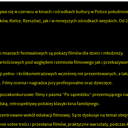
bywa się w czerwcu w kinach i ośrodkach kultury w Polsce południo
w, Kielce, Rzeszów), jak i w mniejszych ośrodkach wiejskich. Od 
iastach festiwalowych są pokazy filmów dla dzieci i młodzieży,
rtościowych pod względem rzemiosła filmowego jak i przekazywany
i pełno- i krótkometrażowych wcześniej nie prezentowanych, a takż
Filmy ocenia i nagradza jury profesjonalne oraz dziecięce.
 pozakonkursowe: filmy z pasma “Po sąsiedzku” prezentującego na
ką, retrospektywy polskiej klasyki kina familijnego.
centrowane wokół edukacji filmowej. Są to dyskusje na temat obej
ie sobie treści i przesłania filmów, praktyczne warsztaty, podczas 