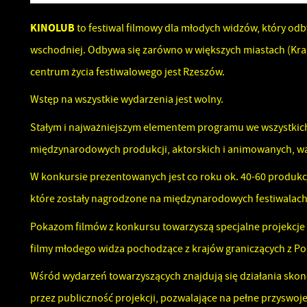
KINOLUB
to festiwal filmowy dla młodych widzów, który od
wschodniej. Odbywa się zarówno w większych miastach (Krakó
centrum życia festiwalowego jest Rzeszów.
Wstęp na wszystkie wydarzenia jest wolny.
Stałym i najważniejszym elementem programu we wszystkich m
międzynarodowych produkcji, aktorskich i animowanych, wa
W konkursie prezentowanych jest co roku ok. 40-60 produkcj
które zostały nagrodzone na międzynarodowych festiwalach. 
Pokazom filmów z konkursu towarzyszą specjalne projekcje
filmy młodego widza pochodzące z krajów graniczących z Pols
Wśród wydarzeń towarzyszących znajdują się działania skon
przez publiczność projekcji, pozwalające na pełne przyswojen