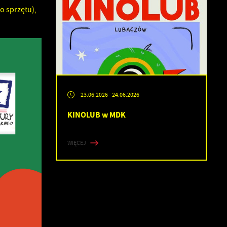
o sprzętu),
23.06.2026
- 24.06.2026
KINOLUB w MDK
WIĘCEJ