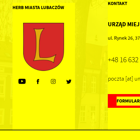
KONTAKT
HERB MIASTA LUBACZÓW
URZĄD MIEJ
ul. Rynek 26, 
+48 16 632
poczta [at] 
FORMULAR