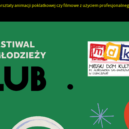
sztaty animacji poklatkowej czy filmowe z użyciem profesjonalneg