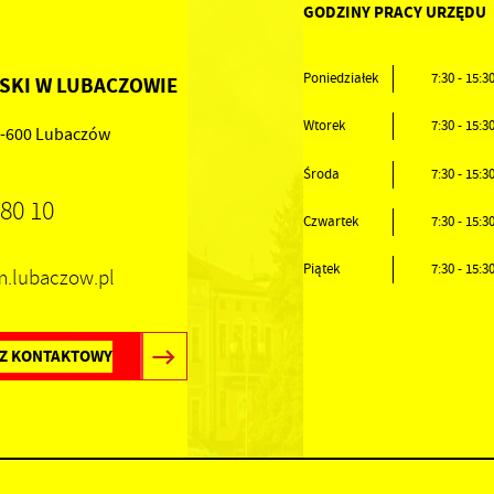
GODZINY PRACY URZĘDU
Poniedziałek
7:30 - 15:3
SKI W LUBACZOWIE
Wtorek
7:30 - 15:3
37-600 Lubaczów
Środa
7:30 - 15:3
 80 10
Czwartek
7:30 - 15:3
Piątek
7:30 - 15:3
um.lubaczow.pl
Z KONTAKTOWY