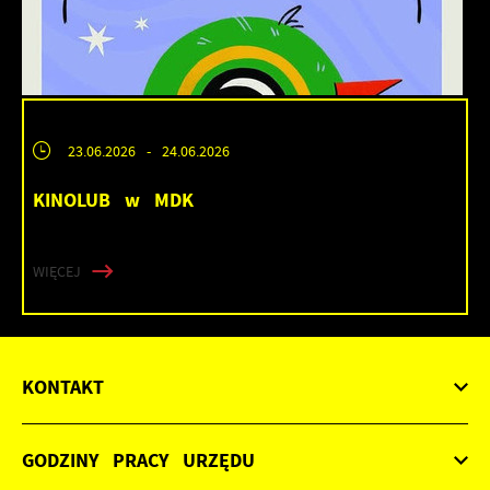
23.06.2026
- 24.06.2026
KINOLUB w MDK
WIĘCEJ
KONTAKT
GODZINY PRACY URZĘDU