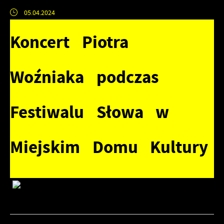
05.04.2024
Koncert Piotra
Woźniaka podczas
Festiwalu Słowa w
Miejskim Domu Kultury