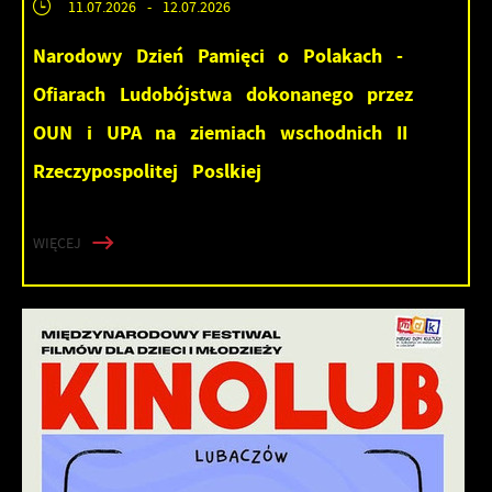
11.07.2026
- 12.07.2026
Narodowy Dzień Pamięci o Polakach -
Ofiarach Ludobójstwa dokonanego przez
OUN i UPA na ziemiach wschodnich II
Rzeczypospolitej Poslkiej
WIĘCEJ