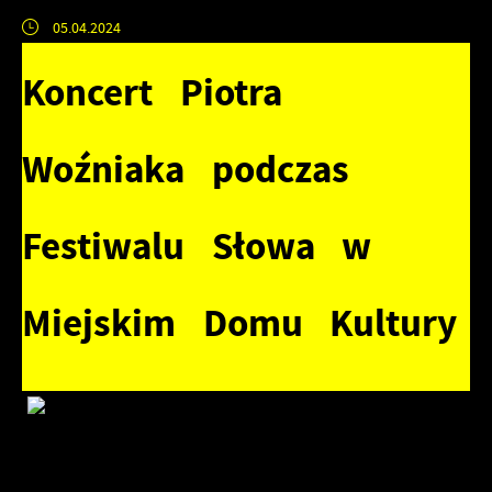
05.04.2024
Koncert Piotra
Woźniaka podczas
Festiwalu Słowa w
Miejskim Domu Kultury