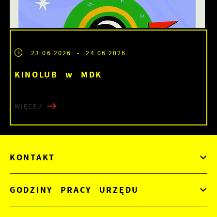
23.06.2026
- 24.06.2026
KINOLUB w MDK
WIĘCEJ
KONTAKT
GODZINY PRACY URZĘDU