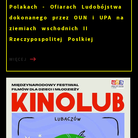
Polakach - Ofiarach Ludobójstwa
dokonanego przez OUN i UPA na
ziemiach wschodnich II
Rzeczypospolitej Poslkiej
WIĘCEJ