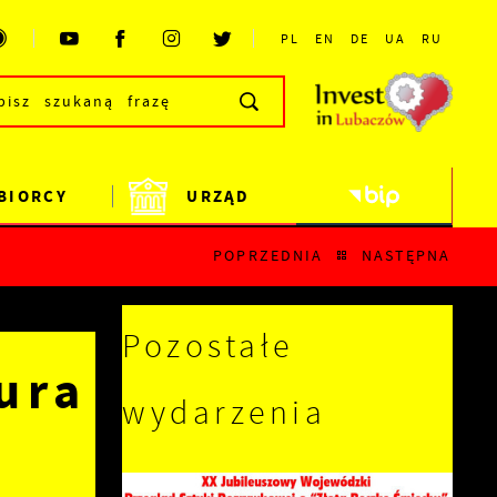
PL
EN
DE
UA
RU
BIORCY
URZĄD
POPRZEDNIA
NASTĘPNA
Pozostałe
ura
wydarzenia