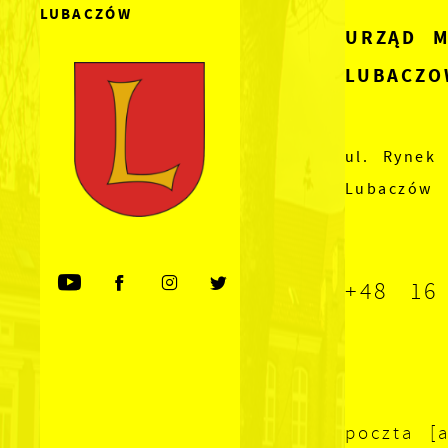
LUBACZÓW
URZĄD M
LUBACZO
ul. Rynek 
Lubaczów
+48 16
poczta [a