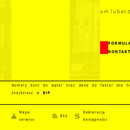
um.lubac
FORMUL
KONTAK
Numery kont do wpłat oraz dane do faktur dla Gm
BIP
znajdziesz w
Mapa
Deklaracja
RSS
serwisu
dostępności