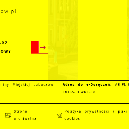
zow.pl
ARZ
TOWY
Adres do e-Doręczeń:
iny Miejskiej Lubaczów
AE:PL-8
18165-JEWRE-18
Strona
Polityka prywatności / pliki
archiwalna
cookies