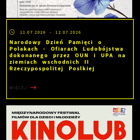
11.07.2026
- 12.07.2026
Narodowy Dzień Pamięci o
Polakach - Ofiarach Ludobójstwa
dokonanego przez OUN i UPA na
ziemiach wschodnich II
Rzeczypospolitej Poslkiej
WIĘCEJ