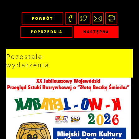
POWRÓT
POPRZEDNIA
NASTĘPNA
Pozostałe
wydarzenia