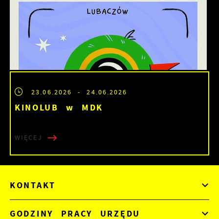
23.06.2026
- 24.06.2026
KINOLUB w MDK
WIĘCEJ
KONTAKT
GODZINY PRACY URZĘDU