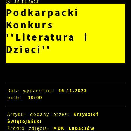
16.11.2023
Podkarpacki
Konkurs
''Literatura i
Dzieci''
16.11.2023
Data wydarzenia:
10:00
Godz.:
Krzysztof
Artykuł dodany przez:
Świętojański
MDK Lubaczów
Źródło zdjęcia: