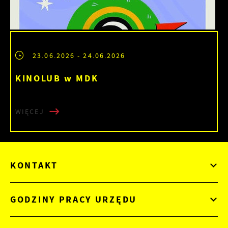
23.06.2026
- 24.06.2026
KINOLUB w MDK
WIĘCEJ
KONTAKT
GODZINY PRACY URZĘDU