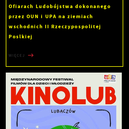
Ofiarach Ludobójstwa dokonanego
przez OUN i UPA na ziemiach
wschodnich II Rzeczypospolitej
Poslkiej
WIĘCEJ