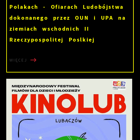
Polakach - Ofiarach Ludobójstwa
dokonanego przez OUN i UPA na
ziemiach wschodnich II
Rzeczypospolitej Poslkiej
WIĘCEJ