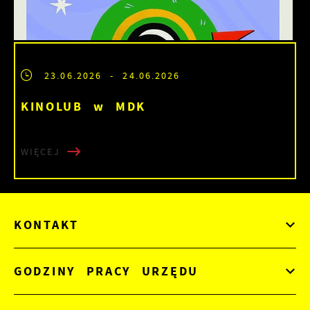
23.06.2026
- 24.06.2026
KINOLUB w MDK
WIĘCEJ
KONTAKT
GODZINY PRACY URZĘDU