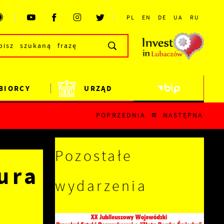
PL
EN
DE
UA
RU
BIORCY
URZĄD
POPRZEDNIA
NASTĘPNA
Pozostałe
ura
wydarzenia