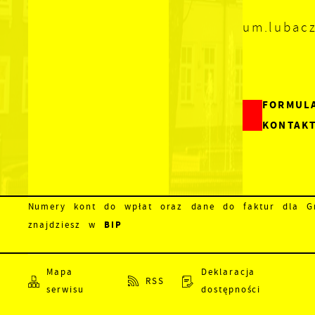
um.lubac
FORMUL
KONTAK
Numery kont do wpłat oraz dane do faktur dla Gm
BIP
znajdziesz w
Mapa
Deklaracja
RSS
serwisu
dostępności