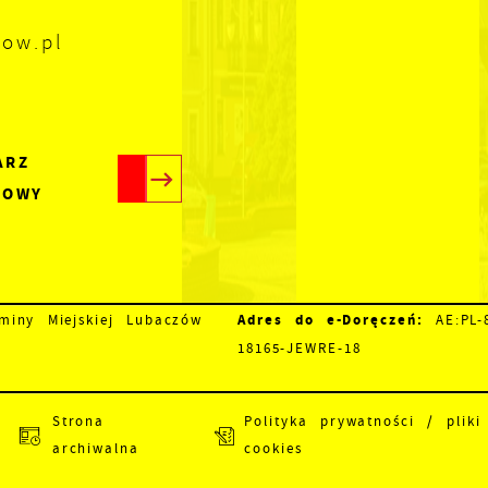
zow.pl
ARZ
TOWY
Adres do e-Doręczeń:
iny Miejskiej Lubaczów
AE:PL-8
18165-JEWRE-18
Strona
Polityka prywatności / pliki
archiwalna
cookies