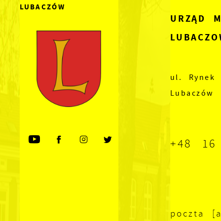
LUBACZÓW
URZĄD M
LUBACZO
ul. Rynek 
Lubaczów
+48 16
poczta [a