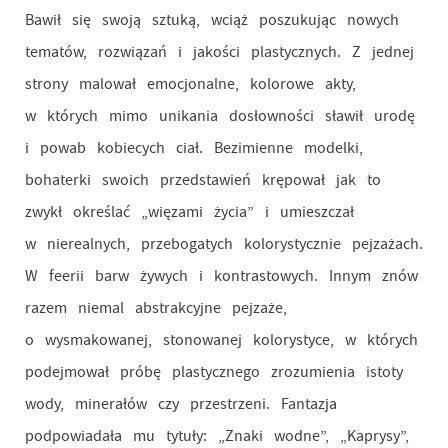
Bawił się swoją sztuką, wciąż poszukując nowych
tematów, rozwiązań i jakości plastycznych. Z jednej
strony malował emocjonalne, kolorowe akty,
w których mimo unikania dosłowności sławił urodę
i powab kobiecych ciał. Bezimienne modelki,
bohaterki swoich przedstawień krępował jak to
zwykł określać „więzami życia” i umieszczał
w nierealnych, przebogatych kolorystycznie pejzażach.
W feerii barw żywych i kontrastowych. Innym znów
razem niemal abstrakcyjne pejzaże,
o wysmakowanej, stonowanej kolorystyce, w których
podejmował próbę plastycznego zrozumienia istoty
wody, minerałów czy przestrzeni. Fantazja
podpowiadała mu tytuły: „Znaki wodne”, „Kaprysy”,