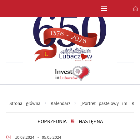
Przejdź do menu.
Przejdź do wyszukiwarki.
Przejdź do treści.
Przejdź do ustawień wielkości czcionki.
Włącz wersję kontrastową strony.
Strona główna
Kalendarz
„Portret pastelowy im. Kr
POPRZEDNIA
NASTĘPNA
10.03.2024
- 05.05.2024