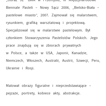
„Obraz 92” BWA w Przemyślu, III Międzynarodowe
Biennale Pasteli – Nowy Sącz 2006, „Bielsko-Biała –
pastelowe miasto”, 2007. Zajmował się malarstwem,
rysunkiem, grafiką warsztatową i projektową.
Specjalizował się w malarstwie pastelowym. Był
członkiem Stowarzyszenia Pastelistów Polskich. Jego
prace znajdują się w zbiorach prywatnych
w Polsce, a także w USA, Japonii, Kanadzie,
Niemczech, Włoszech, Australii, Austrii, Szwecji, Peru,
Ukrainie i Rosji.
Malował obrazy figuralne i nieprzedstawiające –
pejzaże, portrety, kobiece akty, abstrakcje.