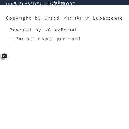
/nu5a8dv89f/SkrytkaESP
RODO
Copyright by Urząd Miejski w Lubaczowie
Odwiedzin: 4270428
Powered by
2ClickPortal
Online: 982
- Portale nowej generacji