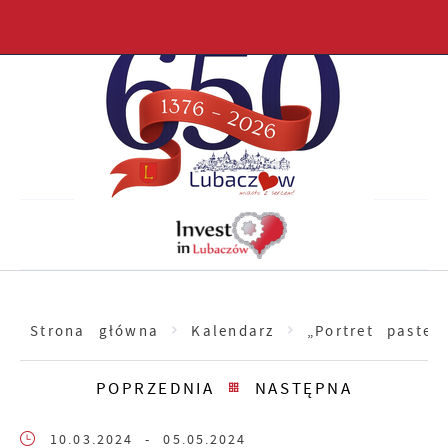
Przejdź do menu.
Przejdź do wyszukiwarki.
Przejdź do treści.
Przejdź do ustawień wielkości czcionki.
Włącz wersję kontrastową strony.
Strona główna
Kalendarz
„Portret paste
POPRZEDNIA
NASTĘPNA
10.03.2024
- 05.05.2024