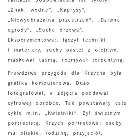
Fantazja podpowiadała mu tytuły:
„Znaki wodne”, „Kaprysy”,
„Niewyobrażalna przestrzeń”, „Dziwne
ogrody”, „Suche drzewa”.
Eksperymentował, łączył techniki
i materiały, suchy pastel z olejnym,
maskował taśmą, rozmywał terpentyną.
Prawdziwą przygodą dla Krzycha była
grafika komputerowa. Dużo
fotografował, a zdjęcia poddawał
cyfrowej obróbce. Tak powstawały całe
cykle m.in. „Kwietniki”. Był świetnym
portrecistą. Krzych portretował osoby
mu bliskie, rodzinę, przyjaciół,