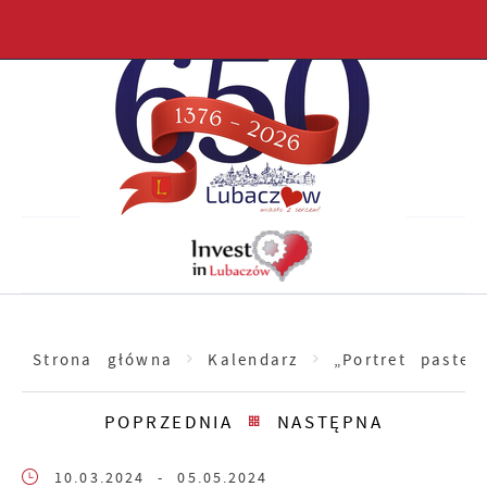
Przejdź do menu.
Przejdź do wyszukiwarki.
Przejdź do treści.
Przejdź do ustawień wielkości czcionki.
Włącz wersję kontrastową strony.
Strona główna
Kalendarz
„Portret paste
POPRZEDNIA
NASTĘPNA
10.03.2024
- 05.05.2024