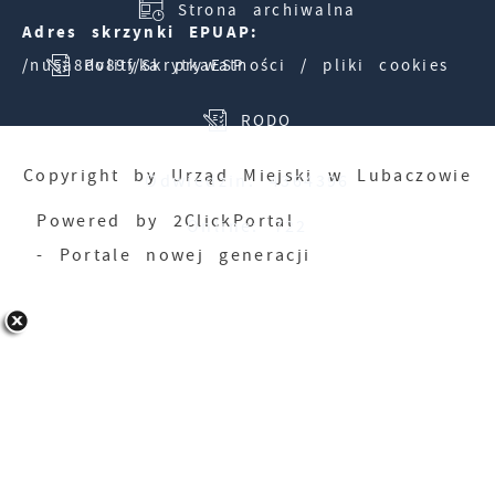
Strona archiwalna
Adres skrzynki EPUAP:
/nu5a8dv89f/SkrytkaESP
Polityka prywatności / pliki cookies
RODO
Copyright by Urząd Miejski w Lubaczowie
Odwiedzin: 4364396
Powered by
2ClickPortal
Online: 722
- Portale nowej generacji