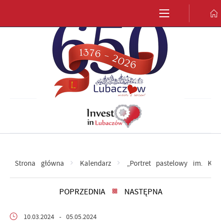
Przejdź do menu.
Przejdź do wyszukiwarki.
Przejdź do treści.
Przejdź do ustawień wielkości czcionki.
Włącz wersję kontrastową strony.
Strona główna
Kalendarz
„Portret pastelowy im. Kr
POPRZEDNIA
NASTĘPNA
10.03.2024
- 05.05.2024