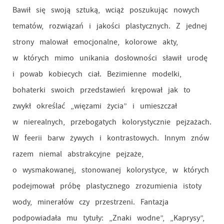
Bawił się swoją sztuką, wciąż poszukując nowych
tematów, rozwiązań i jakości plastycznych. Z jednej
strony malował emocjonalne, kolorowe akty,
w których mimo unikania dosłowności sławił urodę
i powab kobiecych ciał. Bezimienne modelki,
bohaterki swoich przedstawień krępował jak to
zwykł określać „więzami życia” i umieszczał
w nierealnych, przebogatych kolorystycznie pejzażach.
W feerii barw żywych i kontrastowych. Innym znów
razem niemal abstrakcyjne pejzaże,
o wysmakowanej, stonowanej kolorystyce, w których
podejmował próbę plastycznego zrozumienia istoty
wody, minerałów czy przestrzeni. Fantazja
podpowiadała mu tytuły: „Znaki wodne”, „Kaprysy”,