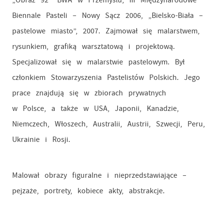
„Obraz 92” BWA w Przemyślu, III Międzynarodowe
Biennale Pasteli – Nowy Sącz 2006, „Bielsko-Biała –
pastelowe miasto”, 2007. Zajmował się malarstwem,
rysunkiem, grafiką warsztatową i projektową.
Specjalizował się w malarstwie pastelowym. Był
członkiem Stowarzyszenia Pastelistów Polskich. Jego
prace znajdują się w zbiorach prywatnych
w Polsce, a także w USA, Japonii, Kanadzie,
Niemczech, Włoszech, Australii, Austrii, Szwecji, Peru,
Ukrainie i Rosji.
Malował obrazy figuralne i nieprzedstawiające –
pejzaże, portrety, kobiece akty, abstrakcje.