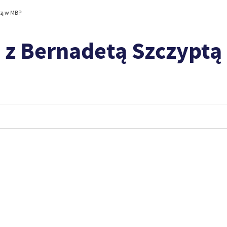
tą w MBP
e z Bernadetą Szczypt