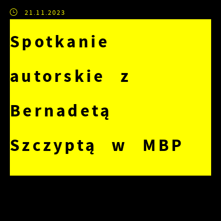
21.11.2023
Spotkanie
autorskie z
Bernadetą
Szczyptą w MBP