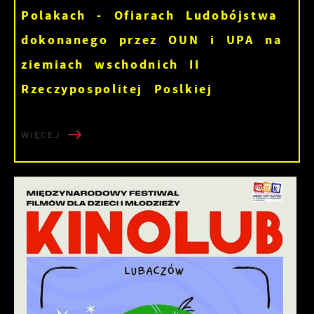
Polakach - Ofiarach Ludobójstwa
dokonanego przez OUN i UPA na
ziemiach wschodnich II
Rzeczypospolitej Poslkiej
WIĘCEJ