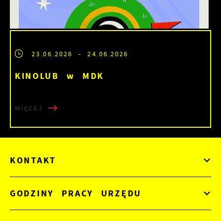
23.06.2026
- 24.06.2026
KINOLUB w MDK
WIĘCEJ
KONTAKT
GODZINY PRACY URZĘDU