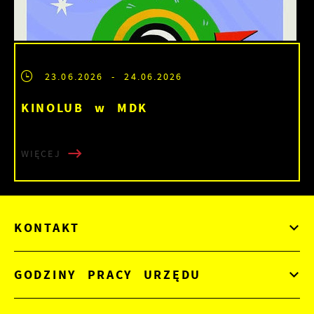
23.06.2026
- 24.06.2026
KINOLUB w MDK
WIĘCEJ
KONTAKT
GODZINY PRACY URZĘDU