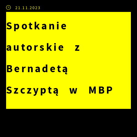
21.11.2023
Spotkanie
autorskie z
Bernadetą
Szczyptą w MBP