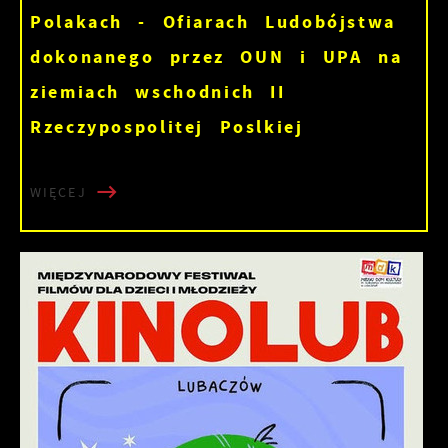
Polakach - Ofiarach Ludobójstwa
dokonanego przez OUN i UPA na
ziemiach wschodnich II
Rzeczypospolitej Poslkiej
WIĘCEJ