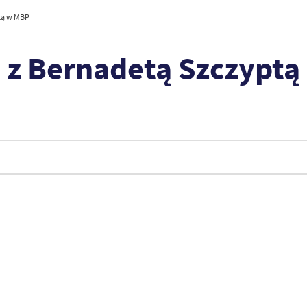
tą w MBP
e z Bernadetą Szczypt