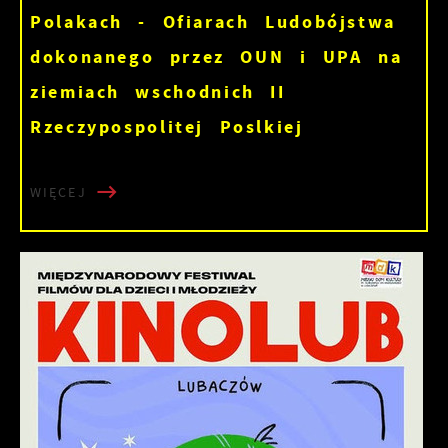
Polakach - Ofiarach Ludobójstwa
dokonanego przez OUN i UPA na
ziemiach wschodnich II
Rzeczypospolitej Poslkiej
WIĘCEJ