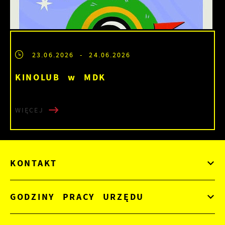
23.06.2026
- 24.06.2026
KINOLUB w MDK
WIĘCEJ
KONTAKT
GODZINY PRACY URZĘDU