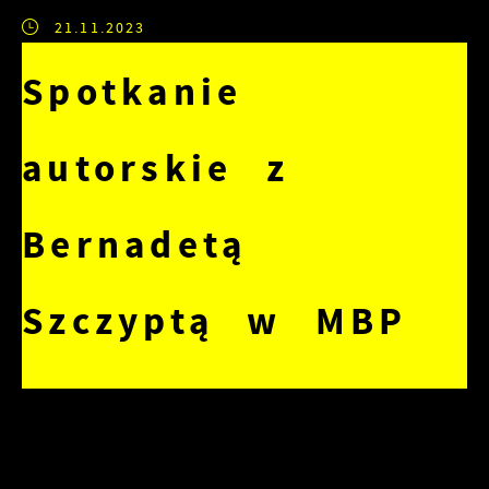
21.11.2023
Spotkanie
autorskie z
Bernadetą
Szczyptą w MBP