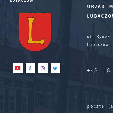
LUBACZÓW
URZĄD M
LUBACZO
ul. Rynek 
Lubaczów
+48 16
poczta [a