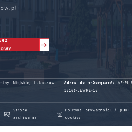
zow.pl
ARZ
TOWY
Adres do e-Doręczeń:
iny Miejskiej Lubaczów
AE:PL-8
18165-JEWRE-18
Strona
Polityka prywatności / pliki
archiwalna
cookies