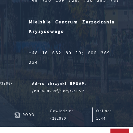
+48 730 269 726; 730 285 787
Miejskie Centrum Zarządzania
Kryzysowego
+48 16 632 80 19; 606 369
234
Adres skrzynki EPUAP:
3988-
/nu5a8dv89f/SkrytkaESP
Odwiedzin:
Online:
RODO
4282590
1044