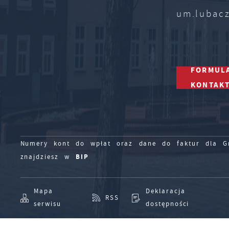
um.lubac
FORMUL
KONTAK
Numery kont do wpłat oraz dane do faktur dla Gm
BIP
znajdziesz w
Mapa
Deklaracja
RSS
serwisu
dostępności