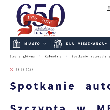
Przejdź do menu.
Przejdź do wyszukiwarki.
Przejdź do treści.
Przejdź do ustawień wielkości czcionki.
Włącz wersję kontrastową strony.
MIASTO
DLA MIESZKAŃCA
Strona główna
Kalendarz
Spotkanie autorskie
21.11.2023
Spotkanie aut
Szczyptą w M