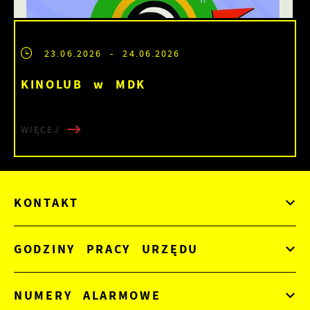
23.06.2026
- 24.06.2026
KINOLUB w MDK
WIĘCEJ
KONTAKT
GODZINY PRACY URZĘDU
NUMERY ALARMOWE