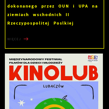
dokonanego przez OUN i UPA na
ziemiach wschodnich II
Rzeczypospolitej Poslkiej
WIĘCEJ