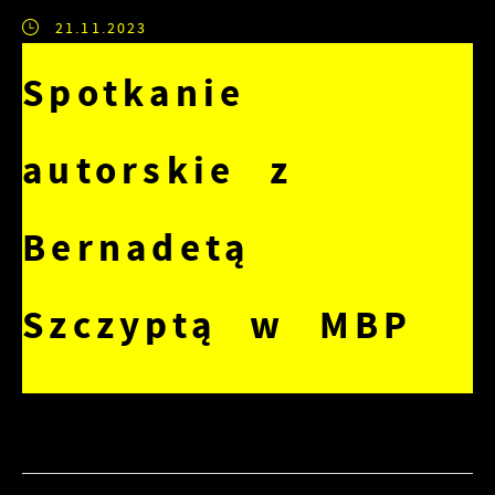
21.11.2023
Spotkanie
autorskie z
Bernadetą
Szczyptą w MBP