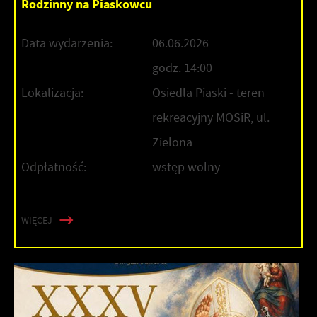
Rodzinny na Piaskowcu
Data wydarzenia:
06.06.2026
godz. 14:00
Lokalizacja:
Osiedla Piaski - teren
rekreacyjny MOSiR, ul.
Zielona
Odpłatność:
wstęp wolny
WIĘCEJ