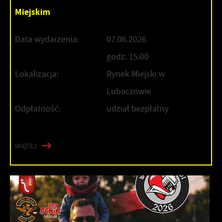
Miejskim
Data wydarzenia:
07.06.2026
godz. 15:00
Lokalizacja:
Rynek Miejski w
Lubaczowie
Odpłatność:
udział bezpłatny
WIĘCEJ