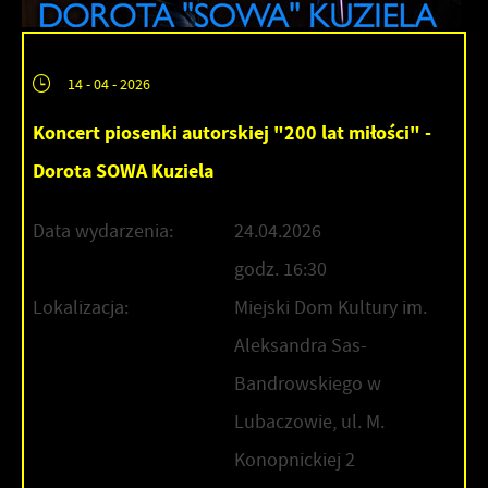
14 - 04 - 2026
Koncert piosenki autorskiej "200 lat miłości" -
Dorota SOWA Kuziela
Data wydarzenia:
24.04.2026
godz. 16:30
Lokalizacja:
Miejski Dom Kultury im.
Aleksandra Sas-
Bandrowskiego w
Lubaczowie, ul. M.
Konopnickiej 2