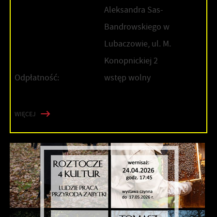
Aleksandra Sas-
Bandrowskiego w
Lubaczowie, ul. M.
Konopnickiej 2
Odpłatność:
wstęp wolny
WIĘCEJ