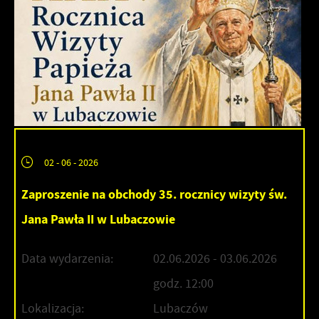
02 - 06 - 2026
Zaproszenie na obchody 35. rocznicy wizyty św.
Jana Pawła II w Lubaczowie
Data wydarzenia:
02.06.2026
- 03.06.2026
godz. 12:00
Lokalizacja:
Lubaczów