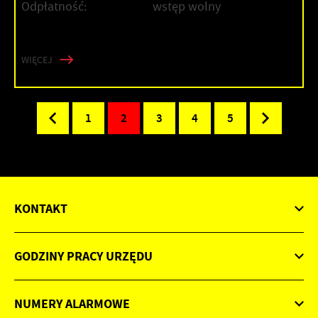
Odpłatność:
wstęp wolny
WIĘCEJ
1
2
3
4
5
KONTAKT
GODZINY PRACY URZĘDU
NUMERY ALARMOWE