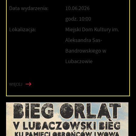
Data wydarzenia:
10.06.2026
godz. 10:00
Lokalizacja:
Miejski Dom Kultury im.
Aleksandra Sas-
Bandrowskiego w
Lubaczowie
WIĘCEJ