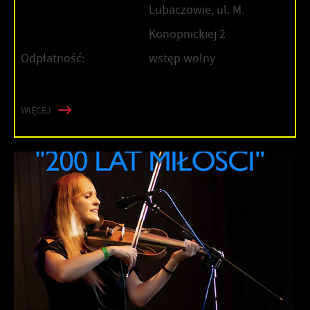
Lubaczowie, ul. M.
Konopnickiej 2
Odpłatność:
wstęp wolny
WIĘCEJ