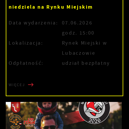
niedziela na Rynku Miejskim
Data wydarzenia:
07.06.2026
godz. 15:00
Lokalizacja:
Rynek Miejski w
Lubaczowie
Odpłatność:
udział bezpłatny
WIĘCEJ