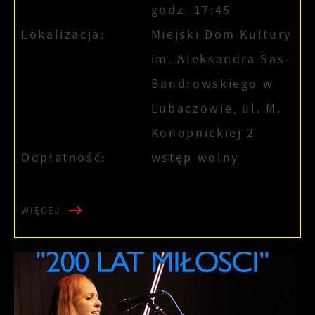
godz. 17:45
Lokalizacja:
Miejski Dom Kultury
im. Aleksandra Sas-
Bandrowskiego w
Lubaczowie, ul. M.
Konopnickiej 2
Odpłatność:
wstęp wolny
WIĘCEJ