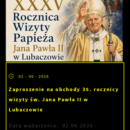
02 - 06 - 2026
Zaproszenie na obchody 35. rocznicy
wizyty św. Jana Pawła II w
Lubaczowie
Data wydarzenia:
02.06.2026
-