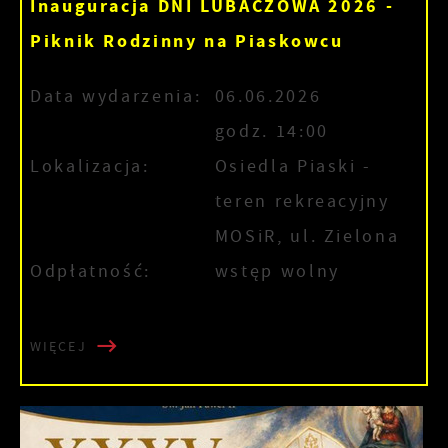
Inauguracja DNI LUBACZOWA 2026 -
Piknik Rodzinny na Piaskowcu
Data wydarzenia:
06.06.2026
godz. 14:00
Lokalizacja:
Osiedla Piaski -
teren rekreacyjny
MOSiR, ul. Zielona
Odpłatność:
wstęp wolny
WIĘCEJ