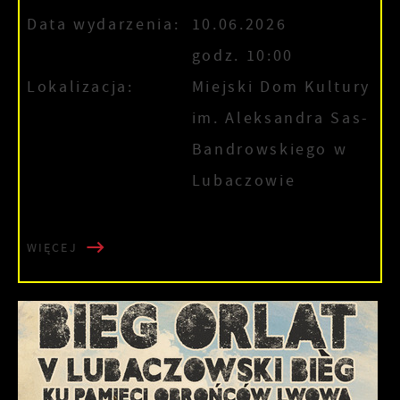
Data wydarzenia:
10.06.2026
godz. 10:00
Lokalizacja:
Miejski Dom Kultury
im. Aleksandra Sas-
Bandrowskiego w
Lubaczowie
WIĘCEJ