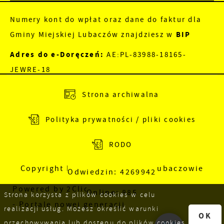
Numery kont do wpłat oraz dane do faktur dla
Gminy Miejskiej Lubaczów znajdziesz w
BIP
Adres do e-Doręczeń:
AE:PL-83988-18165-
JEWRE-18
Adres skrzynki EPUAP:
/nu5a8dv89f/SkrytkaESP
Strona archiwalna
Polityka prywatności / pliki cookies
RODO
Copyright by Urząd Miejski w Lubaczowie
Odwiedzin: 4269942
Powered by
2ClickPortal
Online: 885
Strona korzysta z plików cookies w celu
- Portale nowej generacji
realizacji usług. Możesz określić warunki
OK
przechowywania lub dostępu do plików cookies