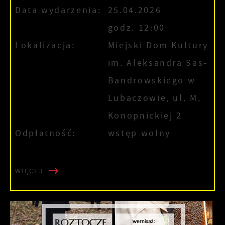
Data wydarzenia:
25.04.2026
godz. 12:00
Lokalizacja:
Miejski Dom Kultury
im. Aleksandra Sas-
Bandrowskiego w
Lubaczowie, ul. M.
Konopnickiej 2
Odpłatność:
wstęp wolny
WIĘCEJ