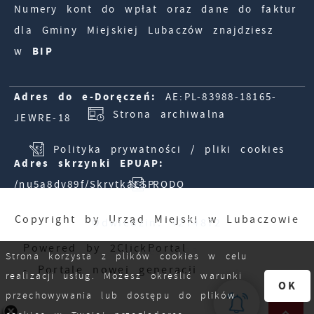
Numery kont do wpłat oraz dane do faktur
dla Gminy Miejskiej Lubaczów znajdziesz
w
BIP
Adres do e-Doręczeń:
AE:PL-83988-18165-
Strona archiwalna
JEWRE-18
Polityka prywatności / pliki cookies
Adres skrzynki EPUAP:
/nu5a8dv89f/SkrytkaESP
RODO
Copyright by Urząd Miejski w Lubaczowie
Odwiedzin: 4274872
Powered by
2ClickPortal
Online: 1023
Strona korzysta z plików cookies w celu
- Portale nowej generacji
realizacji usług. Możesz określić warunki
OK
przechowywania lub dostępu do plików