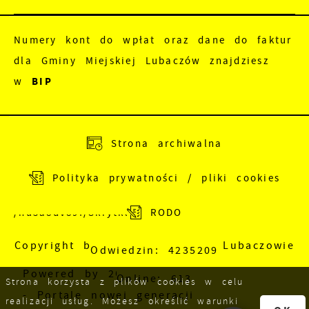
Numery kont do wpłat oraz dane do faktur
dla Gminy Miejskiej Lubaczów znajdziesz
w
BIP
Adres do e-Doręczeń:
AE:PL-83988-18165-
Strona archiwalna
JEWRE-18
Polityka prywatności / pliki cookies
Adres skrzynki EPUAP:
/nu5a8dv89f/SkrytkaESP
RODO
Copyright by Urząd Miejski w Lubaczowie
Odwiedzin: 4235209
Powered by
2ClickPortal
Online: 613
Strona korzysta z plików cookies w celu
- Portale nowej generacji
realizacji usług. Możesz określić warunki