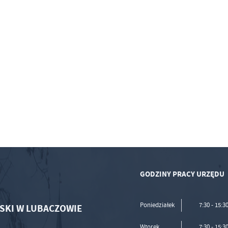
GODZINY PRACY URZĘDU
Poniedziałek
7:30 - 15:3
SKI W LUBACZOWIE
Wtorek
7:30 - 15:3