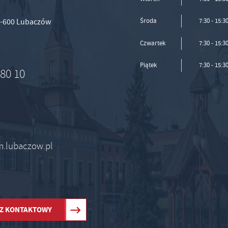
37-600 Lubaczów
Środa
7:30 - 15:3
Czwartek
7:30 - 15:3
Piątek
7:30 - 15:3
 80 10
um.lubaczow.pl
Z KONTAKTOWY