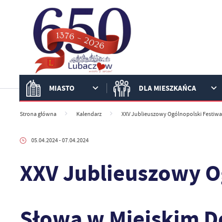
Przejdź do menu.
Przejdź do wyszukiwarki.
Przejdź do treści.
Przejdź do ustawień wielkości czcionki.
Włącz wersję kontrastową strony.
MIASTO
DLA MIESZKAŃCA
Strona główna
Kalendarz
XXV Jublieuszowy Ogólnopolski Festiwa
05.04.2024
- 07.04.2024
XXV Jublieuszowy O
Słowa w Miejskim D