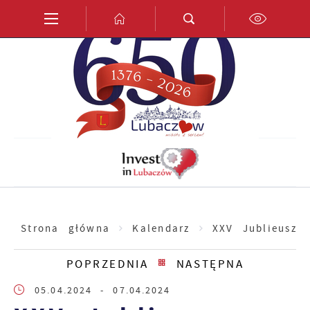
Przejdź do menu.
Przejdź do wyszukiwarki.
Przejdź do treści.
Przejdź do ustawień wielkości czcionki.
Włącz wersję kontrastową strony.
PL
EN
DE
Strona główna
Kalendarz
XXV Jublieuszo
POPRZEDNIA
NASTĘPNA
05.04.2024
- 07.04.2024