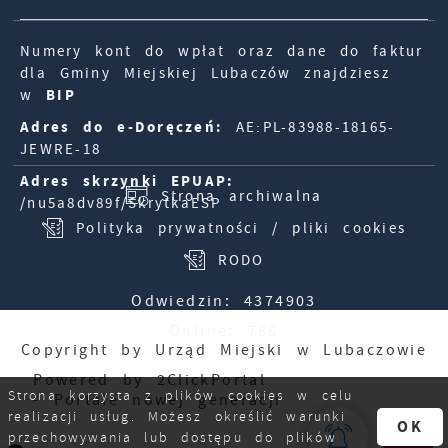
Numery kont do wpłat oraz dane do faktur
dla Gminy Miejskiej Lubaczów znajdziesz
w
BIP
Adres do e-Doręczeń:
AE:PL-83988-18165-
JEWRE-18
Adres skrzynki EPUAP:
Strona archiwalna
/nu5a8dv89f/SkrytkaESP
Polityka prywatności / pliki cookies
RODO
Odwiedzin: 4374903
Online: 786
Copyright by Urząd Miejski w Lubaczowie
Powered by
2ClickPortal
Strona korzysta z plików cookies w celu
- Portale nowej generacji
realizacji usług. Możesz określić warunki
OK
przechowywania lub dostępu do plików