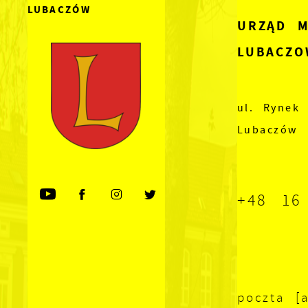
LUBACZÓW
URZĄD M
LUBACZO
ul. Rynek 
Lubaczów
+48 16
poczta [a