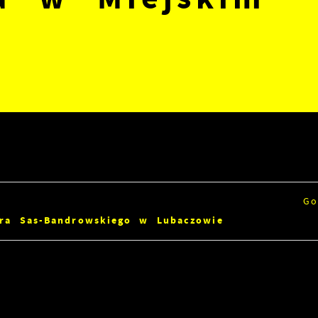
Go
dra Sas-Bandrowskiego w Lubaczowie