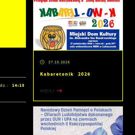
27.10.2026
Kabaretonik 2026
14:15
dz.:
WIĘCEJ