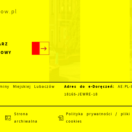
zow.pl
ARZ
TOWY
Adres do e-Doręczeń:
iny Miejskiej Lubaczów
AE:PL-8
18165-JEWRE-18
Strona
Polityka prywatności / pliki
archiwalna
cookies