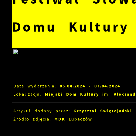
Domu Kultury
05.04.2024
- 07.04.2024
Data wydarzenia:
Miejski Dom Kultury im. Aleksan
Lokalizacja:
Krzysztof Świętojański
Artykuł dodany przez:
MDK Lubaczów
Źródło zdjęcia: