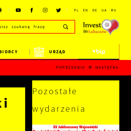
PL
EN
DE
UA
RU
BIORCY
URZĄD
POPRZEDNIA
NASTĘPNA
Pozostałe
ki
wydarzenia