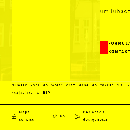
um.lubac
FORMUL
KONTAK
Numery kont do wpłat oraz dane do faktur dla Gm
BIP
znajdziesz w
Mapa
Deklaracja
RSS
serwisu
dostępności