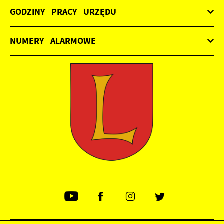
GODZINY PRACY URZĘDU
NUMERY ALARMOWE