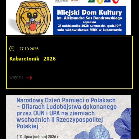
27.10.2026
Kabaretonik 2026
WIĘCEJ