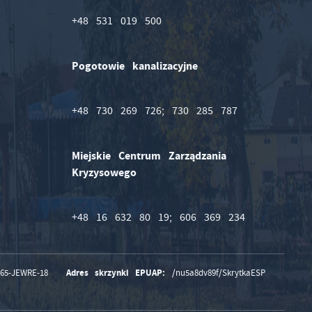
+48 531 019 500
Pogotowie kanalizacyjne
+48 730 269 726; 730 285 787
Miejskie Centrum Zarządzania
Kryzysowego
+48 16 632 80 19; 606 369 234
Adres skrzynki EPUAP:
165-JEWRE-18
/nu5a8dv89f/SkrytkaESP