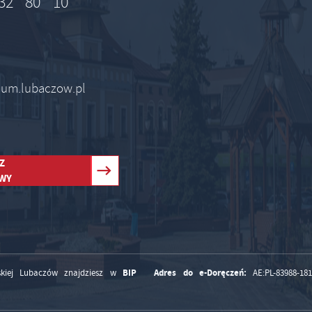
32 80 10
 um.lubaczow.pl
Z
WY
BIP
Adres do e-Doręczeń:
kiej Lubaczów znajdziesz w
AE:PL-83988-18