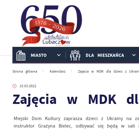
Przejdź do menu.
Przejdź do wyszukiwarki.
Przejdź do treści.
Przejdź do ustawień wielkości czcionki.
Włącz wersję kontrastową strony.
MIASTO
DLA MIESZKAŃCA
Strona główna
Kalendarz
Zajęcia w MDK dla dzieci z Ukrai
15.03.2022
Zajęcia w MDK dl
Miejski Dom Kultury zaprasza dzieci z Ukrainy na zaj
instruktor Grażyna Bielec, odbywać się będą w sali n