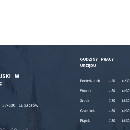
GODZINY PRACY
URZĘDU
JSKI W
Poniedziałek
7:30 - 15:30
E
Wtorek
7:30 - 15:30
Środa
7:30 - 15:30
, 37-600 Lubaczów
Czwartek
7:30 - 15:30
Piątek
7:30 - 15:30