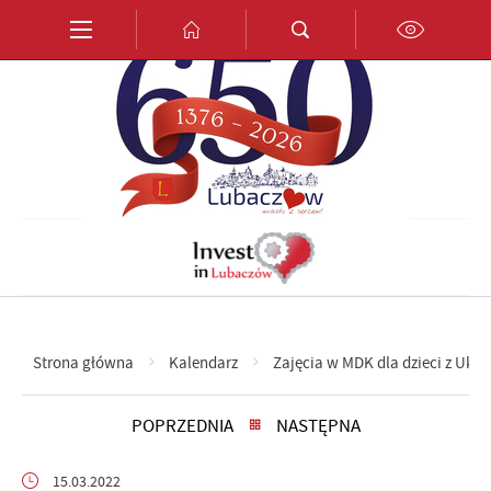
Przejdź do menu.
Przejdź do wyszukiwarki.
Przejdź do treści.
Przejdź do ustawień wielkości czcionki.
Włącz wersję kontrastową strony.
PL
EN
DE
Strona główna
Kalendarz
Zajęcia w MDK dla dzieci z Ukra
POPRZEDNIA
NASTĘPNA
15.03.2022