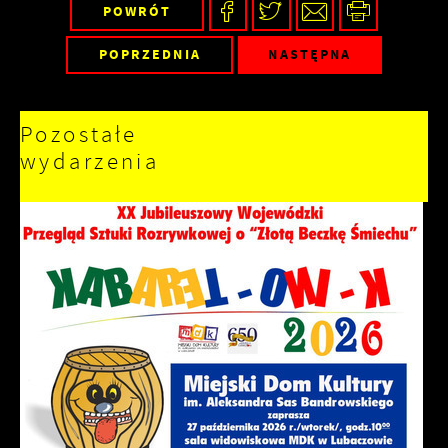
POWRÓT
POPRZEDNIA
NASTĘPNA
Pozostałe
wydarzenia