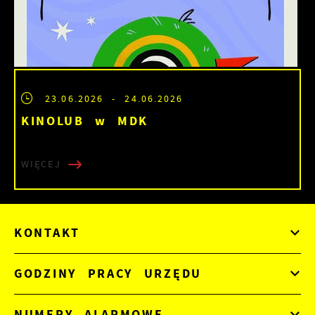
23.06.2026
- 24.06.2026
KINOLUB w MDK
WIĘCEJ
KONTAKT
GODZINY PRACY URZĘDU
NUMERY ALARMOWE