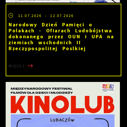
11.07.2026
- 12.07.2026
Narodowy Dzień Pamięci o
Polakach - Ofiarach Ludobójstwa
dokonanego przez OUN i UPA na
ziemiach wschodnich II
Rzeczypospolitej Poslkiej
WIĘCEJ