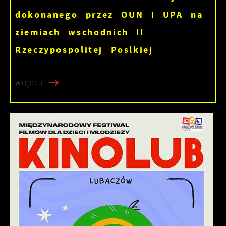
dokonanego przez OUN i UPA na
ziemiach wschodnich II
Rzeczypospolitej Poslkiej
WIĘCEJ