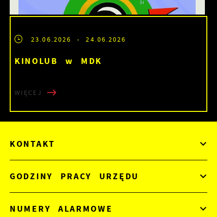
23.06.2026
- 24.06.2026
KINOLUB w MDK
WIĘCEJ
KONTAKT
GODZINY PRACY URZĘDU
NUMERY ALARMOWE