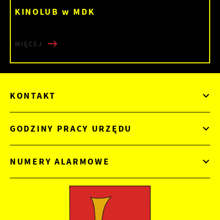
KINOLUB w MDK
WIĘCEJ
KONTAKT
GODZINY PRACY URZĘDU
NUMERY ALARMOWE