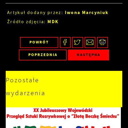
Iwona Marcyniuk
Artykuł dodany przez:
MDK
Źródło zdjęcia:
POWRÓT
POPRZEDNIA
NASTĘPNA
Pozostałe
wydarzenia