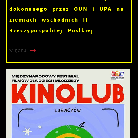
dokonanego przez OUN i UPA na
ziemiach wschodnich II
Rzeczypospolitej Poslkiej
WIĘCEJ