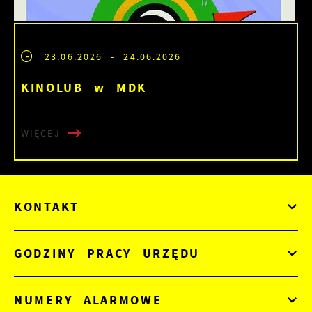
23.06.2026
- 24.06.2026
KINOLUB w MDK
WIĘCEJ
KONTAKT
GODZINY PRACY URZĘDU
NUMERY ALARMOWE