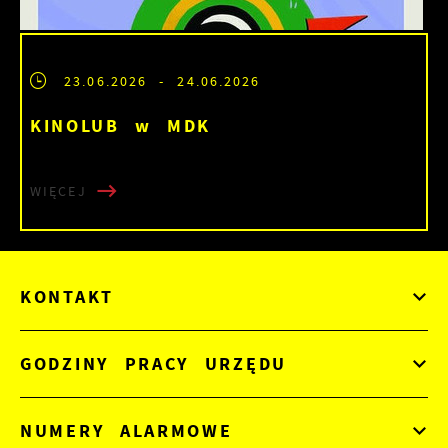
23.06.2026
- 24.06.2026
KINOLUB w MDK
WIĘCEJ
KONTAKT
GODZINY PRACY URZĘDU
NUMERY ALARMOWE