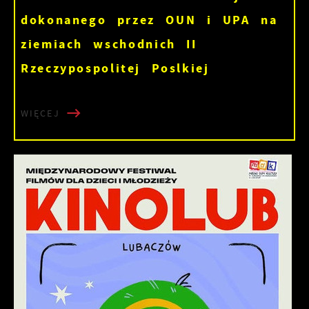
dokonanego przez OUN i UPA na
ziemiach wschodnich II
Rzeczypospolitej Poslkiej
WIĘCEJ