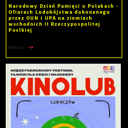
Narodowy Dzień Pamięci o Polakach -
Ofiarach Ludobójstwa dokonanego
przez OUN i UPA na ziemiach
wschodnich II Rzeczypospolitej
Poslkiej
WIĘCEJ