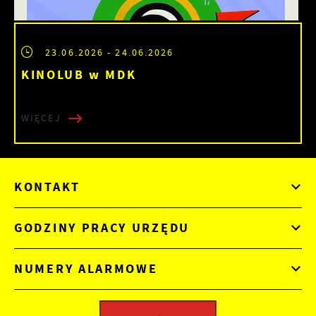
23.06.2026
- 24.06.2026
KINOLUB w MDK
WIĘCEJ
KONTAKT
GODZINY PRACY URZĘDU
NUMERY ALARMOWE