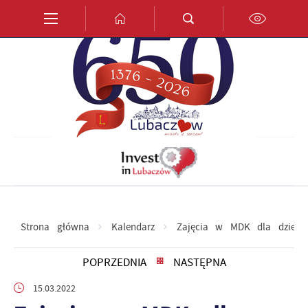
Przejdź do menu.
Przejdź do wyszukiwarki.
Przejdź do treści.
Przejdź do ustawień wielkości czcionki.
Włącz wersję kontrastową strony.
PL
EN
DE
Strona główna
Kalendarz
Zajęcia w MDK dla dzieci
POPRZEDNIA
NASTĘPNA
15.03.2022