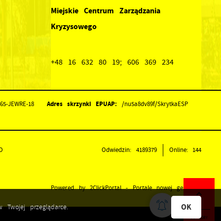
Miejskie Centrum Zarządzania
Kryzysowego
+48 16 632 80 19; 606 369 234
Adres skrzynki EPUAP:
165-JEWRE-18
/nu5a8dv89f/SkrytkaESP
O
Odwiedzin: 4189379
Online: 144
Powered by
2ClickPortal
- Portale nowej generacji
OK
 Twojej przeglądarce.
DO GÓRY