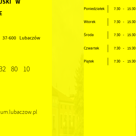
JSKI W
Poniedziałek
7:30 - 15:30
E
Wtorek
7:30 - 15:30
Środa
7:30 - 15:30
, 37-600 Lubaczów
Czwartek
7:30 - 15:30
Piątek
7:30 - 15:30
32 80 10
 um.lubaczow.pl