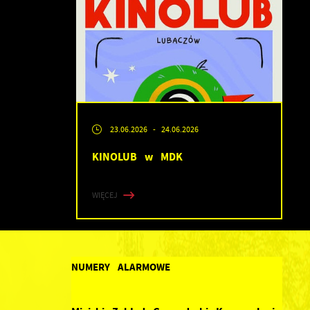
23.06.2026
- 24.06.2026
KINOLUB w MDK
WIĘCEJ
NUMERY ALARMOWE