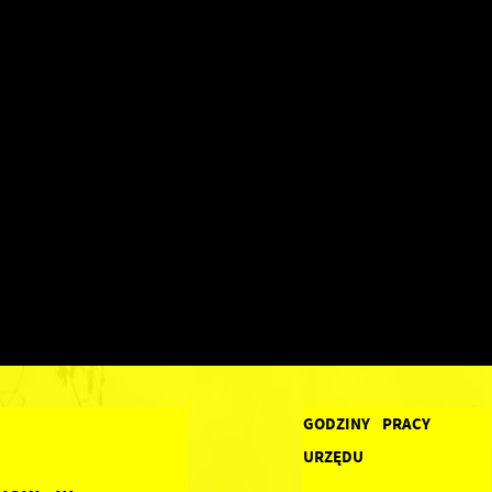
GODZINY PRACY
URZĘDU