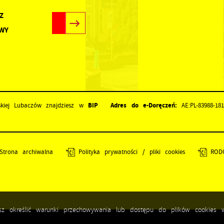
Z
WY
BIP
Adres do e-Doręczeń:
kiej Lubaczów znajdziesz w
AE:PL-83988-18
Strona archiwalna
Polityka prywatności / pliki cookies
ROD
esz określić warunki przechowywania lub dostępu do plików cookies w