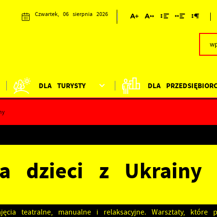
Czwartek, 06 sierpnia 2026
DLA TURYSTY
DLA PRZEDSIĘBIOR
ny
a dzieci z Ukrainy
ęcia teatralne, manualne i relaksacyjne. Warsztaty, które 