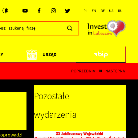
PL
EN
DE
UA
RU
CY
URZĄD
POPRZEDNIA
NASTĘPNA
Pozostałe
wydarzenia
poprowadzi