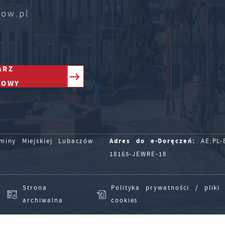
zow.pl
ARZ
TOWY
Adres do e-Doręczeń:
iny Miejskiej Lubaczów
AE:PL-8
18165-JEWRE-18
Strona
Polityka prywatności / pliki
archiwalna
cookies