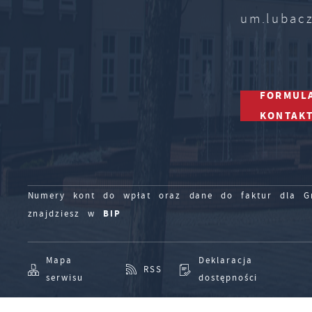
um.lubac
FORMUL
KONTAK
Numery kont do wpłat oraz dane do faktur dla Gm
BIP
znajdziesz w
Mapa
Deklaracja
RSS
serwisu
dostępności