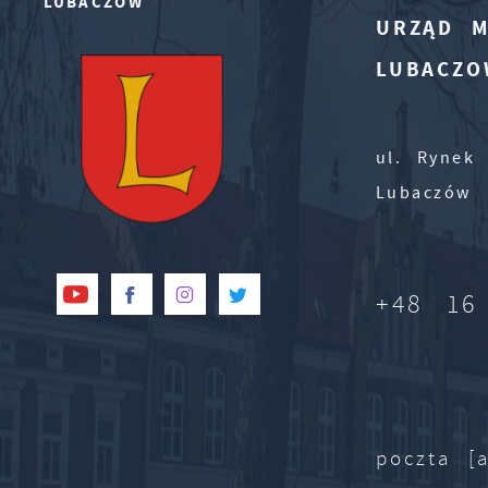
LUBACZÓW
URZĄD M
LUBACZO
ul. Rynek 
Lubaczów
+48 16
poczta [a