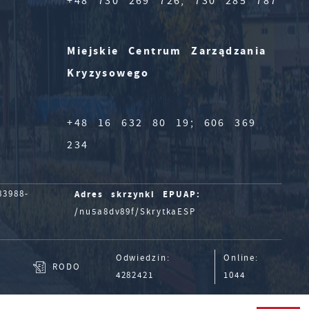
+48 730 269 726; 730 285 787
Miejskie Centrum Zarządzania
Kryzysowego
+48 16 632 80 19; 606 369
234
Adres skrzynki EPUAP:
3988-
/nu5a8dv89f/SkrytkaESP
Odwiedzin:
Online:
RODO
4282421
1044