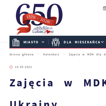
Przejdź do menu.
Przejdź do wyszukiwarki.
Przejdź do treści.
Przejdź do ustawień wielkości czcionki.
Włącz wersję kontrastową strony.
MIASTO
DLA MIESZKAŃCA
Strona główna
Kalendarz
Zajęcia w MDK dla d
15.03.2022
Zajęcia w MDK
Ukrainy