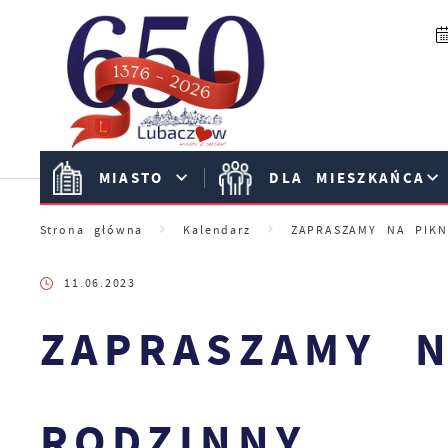
Przejdź do menu.
Przejdź do wyszukiwarki.
Przejdź do treści.
Przejdź do ustawień wielkości czcionki.
Włącz wersję kontrastową strony.
MIASTO
DLA MIESZKAŃCA
Strona główna
Kalendarz
ZAPRASZAMY NA PIKN
11.06.2023
ZAPRASZAMY N
RODZINNY