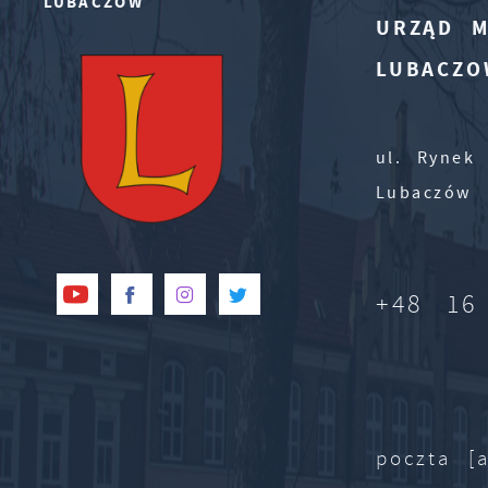
LUBACZÓW
URZĄD M
LUBACZO
ul. Rynek 
Lubaczów
+48 16
poczta [a