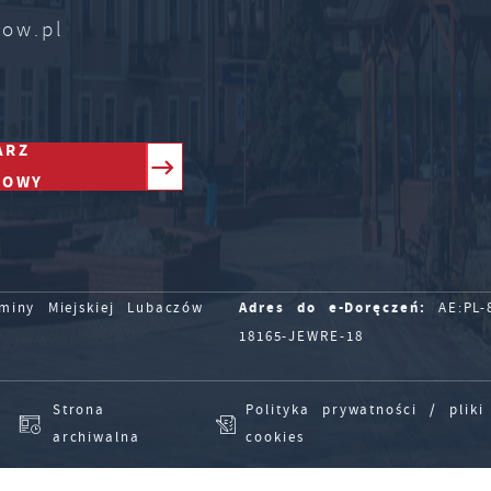
zow.pl
ARZ
TOWY
Adres do e-Doręczeń:
iny Miejskiej Lubaczów
AE:PL-8
18165-JEWRE-18
Strona
Polityka prywatności / pliki
archiwalna
cookies