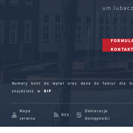
um.lubac
FORMUL
KONTAK
Numery kont do wpłat oraz dane do faktur dla Gm
BIP
znajdziesz w
Mapa
Deklaracja
RSS
serwisu
dostępności