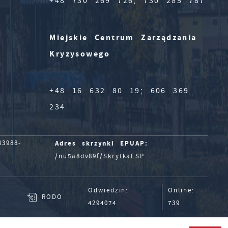
+48 730 269 726; 730 285 787
Miejskie Centrum Zarządzania
Kryzysowego
+48 16 632 80 19; 606 369
234
Adres skrzynki EPUAP:
3988-
/nu5a8dv89f/SkrytkaESP
Odwiedzin:
Online:
RODO
4294074
739