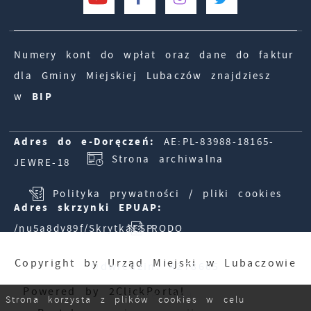
Numery kont do wpłat oraz dane do faktur
dla Gminy Miejskiej Lubaczów znajdziesz
w
BIP
Adres do e-Doręczeń:
AE:PL-83988-18165-
Strona archiwalna
JEWRE-18
Polityka prywatności / pliki cookies
Adres skrzynki EPUAP:
/nu5a8dv89f/SkrytkaESP
RODO
Copyright by Urząd Miejski w Lubaczowie
Odwiedzin: 4278665
Powered by
2ClickPortal
Online: 949
Strona korzysta z plików cookies w celu