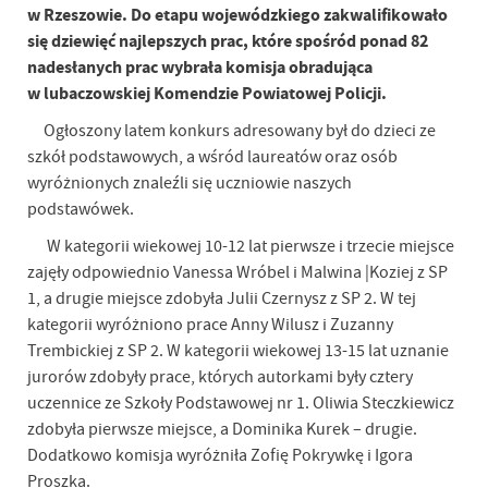
w Rzeszowie. Do etapu wojewódzkiego zakwalifikowało
się dziewięć najlepszych prac, które spośród ponad 82
nadesłanych prac wybrała komisja obradująca
w lubaczowskiej Komendzie Powiatowej Policji.
Ogłoszony latem konkurs adresowany był do dzieci ze
szkół podstawowych, a wśród laureatów oraz osób
wyróżnionych znaleźli się uczniowie naszych
podstawówek.
W kategorii wiekowej 10-12 lat pierwsze i trzecie miejsce
zajęły odpowiednio Vanessa Wróbel i Malwina |Koziej z SP
1, a drugie miejsce zdobyła Julii Czernysz z SP 2. W tej
kategorii wyróżniono prace Anny Wilusz i Zuzanny
Trembickiej z SP 2. W kategorii wiekowej 13-15 lat uznanie
jurorów zdobyły prace, których autorkami były cztery
uczennice ze Szkoły Podstawowej nr 1. Oliwia Steczkiewicz
zdobyła pierwsze miejsce, a Dominika Kurek – drugie.
Dodatkowo komisja wyróżniła Zofię Pokrywkę i Igora
Proszka.