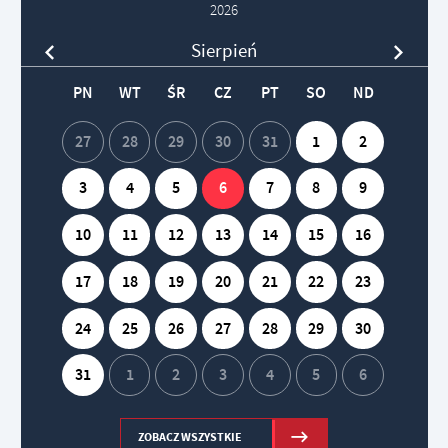
2026
Sierpień
PN
WT
ŚR
CZ
PT
SO
ND
27
28
29
30
31
1
2
3
4
5
6
7
8
9
10
11
12
13
14
15
16
17
18
19
20
21
22
23
24
25
26
27
28
29
30
31
1
2
3
4
5
6
ZOBACZ WSZYSTKIE