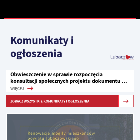
Komunikaty i
ogłoszenia
Obwieszczenie w sprawie rozpoczęcia
konsultacji społecznych projektu dokumentu pn.
Strategia Rozwoju Ponadlokalnego dla
WIĘCEJ
Partnerstwa Roztocze na lata 2022-2030
ZOBACZ WSZYSTKIE KOMUNIKATY I OGŁOSZENIA