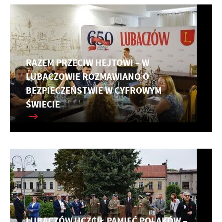
RAZEM PRZECIW HEJTOWI – W
LUBACZOWIE ROZMAWIANO O
BEZPIECZEŃSTWIE W CYFROWYM
ŚWIECIE
LUBACZÓW UCZCIŁ PAMIĘĆ POLAKÓW –