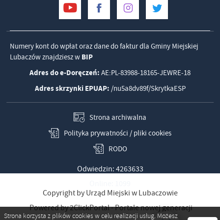
Numery kont do wpłat oraz dane do faktur dla Gminy Miejskiej
Lubaczów znajdziesz w
BIP
Adres do e-Doręczeń:
AE:PL-83988-18165-JEWRE-18
Adres skrzynki EPUAP:
/nu5a8dv89f/SkrytkaESP
Strona archiwalna
Polityka prywatności / pliki cookies
RODO
Odwiedzin: 4263633
Online: 1099
Copyright by Urząd Miejski w Lubaczowie
Powered by
2ClickPortal
- Portale nowej generacji
Strona korzysta z plików cookies w celu realizacji usług. Możesz