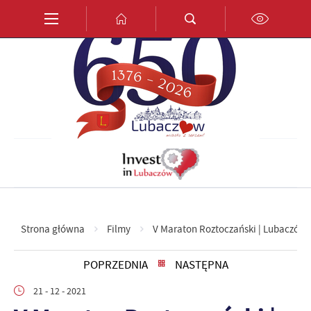
Przejdź do menu.
Przejdź do wyszukiwarki.
Przejdź do treści.
Przejdź do ustawień wielkości czcionki.
Włącz wersję kontrastową strony.
PL
EN
DE
Strona główna
Filmy
V Maraton Roztoczański | Lubaczów - 
POPRZEDNIA
NASTĘPNA
21 - 12 - 2021