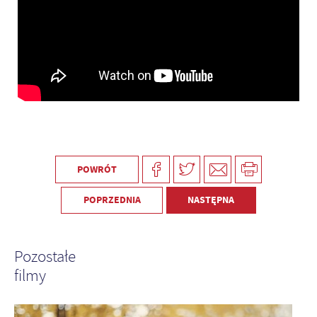
POWRÓT
POPRZEDNIA
NASTĘPNA
Pozostałe
filmy