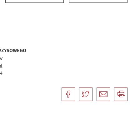
RYZYSOWEGO
ów
l
34