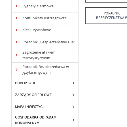
Sygnały alarmowe
PORADNIK
BEZPIECZEŃSTWA 
Komunikaty ostrzegawcze
JĘZYKU MIGOWYM
Klęski żywiołowe
Poradnik „Bezpieczeństwo i Ja”
Zagrożenie atakiem
terrorystycznym
Poradnik Bezpieczeństwa w
języku migowym
PUBLIKACJE
ZARZĄDY OSIEDLOWE
MAPA INWESTYCJI
GOSPODARKA ODPADAMI
KOMUNALNYMI