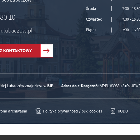
Środa
7:30 - 15:3
 80 10
Czwartek
7:30 - 15:3
um.lubaczow.pl
Piątek
7:30 - 15:3
Z KONTAKTOWY
BIP
Adres do e-Doręczeń:
skiej Lubaczów znajdziesz w
AE:PL-83988-18165-JEW
rona archiwalna
Polityka prywatności / pliki cookies
RODO