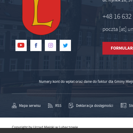
+48 16 632
poczta [at] 
FORMULAR
Numery kont do wpłat oraz dane do faktur dla Gminy Miej
Mapa serwisu
RSS
Deklaracja dostępności
St
Copyright by Urząd Miejski w Lubaczowie