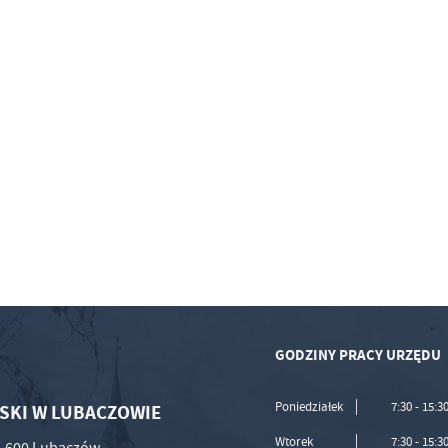
GODZINY PRACY URZĘDU
Poniedziałek
7:30 - 15:3
SKI W LUBACZOWIE
Wtorek
7:30 - 15:3
37-600 Lubaczów