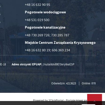
+48 16 632 90 95
0
Pogotowie wodociągowe
0
+48 531 019 500
0
Pogotowie kanalizacyjne
+48 730 269 726; 730 285 787
Miejskie Centrum Zarządzania Kryzysowego
+48 16 632 80 19; 606 369 234
Adres skrzynki EPUAP:
RE-18
/nu5a8dv89f/SkrytkaESP
Odwiedzin: 4213623
Online: 878
Powered by
2ClickPortal
- Portale nowej generacji