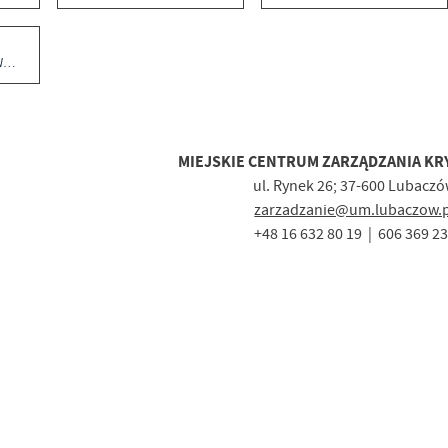
W
MIEJSKIE CENTRUM ZARZĄDZANIA K
ul. Rynek 26; 37-600 Lubacz
zarzadzanie@um.lubaczow.p
+48 16 632 80 19 | 606 369 2