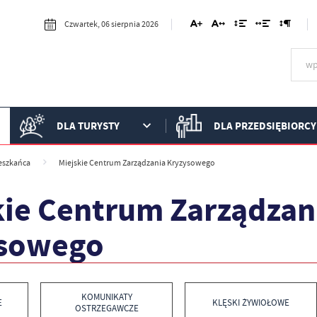
Czwartek, 06 sierpnia 2026
DLA TURYSTY
DLA PRZEDSIĘBIORCY
eszkańca
Miejskie Centrum Zarządzania Kryzysowego
kie Centrum Zarządzan
sowego
KOMUNIKATY
E
KLĘSKI ŻYWIOŁOWE
OSTRZEGAWCZE