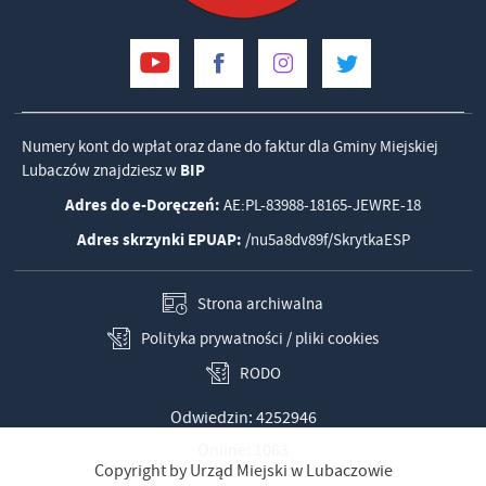
Numery kont do wpłat oraz dane do faktur dla Gminy Miejskiej
Lubaczów znajdziesz w
BIP
Adres do e-Doręczeń:
AE:PL-83988-18165-JEWRE-18
Adres skrzynki EPUAP:
/nu5a8dv89f/SkrytkaESP
Strona archiwalna
Polityka prywatności / pliki cookies
RODO
Odwiedzin: 4252946
Online: 1063
Copyright by Urząd Miejski w Lubaczowie